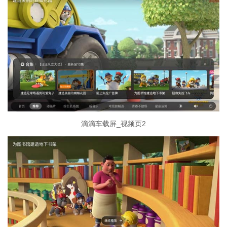
滴滴车载屏_视频页2