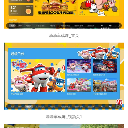
滴滴车载屏_首页
滴滴车载屏_视频页1